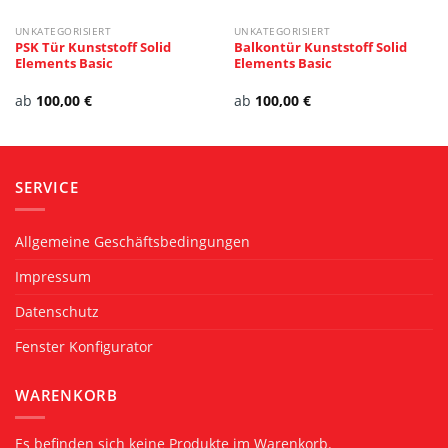
UNKATEGORISIERT
UNKATEGORISIERT
PSK Tür Kunststoff Solid
Balkontür Kunststoff Solid
Elements Basic
Elements Basic
ab
100,00
€
ab
100,00
€
SERVICE
Allgemeine Geschäftsbedingungen
Impressum
Datenschutz
Fenster Konfigurator
WARENKORB
Es befinden sich keine Produkte im Warenkorb.