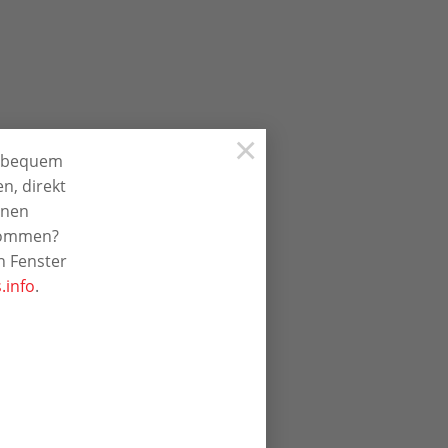
×
r bequem
n, direkt
hnen
ekommen?
n Fenster
.info
.